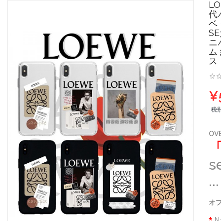
LO
代/
ベ
SE
ニ
ム
ス
¥
税
OV
s
...
オプ