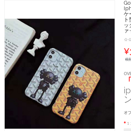
G
Ip
ケ
ト
ッ
ァ
¥
税
OV
i
ン
オプ
1