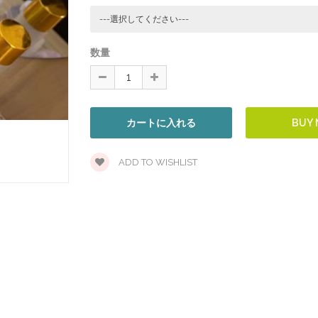
数量
ADD TO WISHLIST