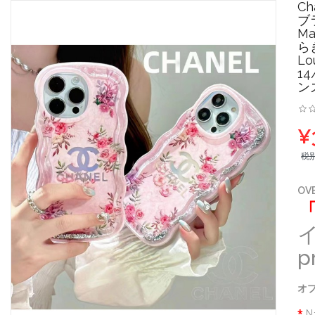
C
ブラ
M
ら
Lo
1
ン
¥
税
OV
イ
p
オプ